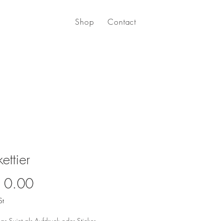
Shop
Contact
ettier
Preis
 0.00
St
das Sujet als Aufdruck oder Sticker.